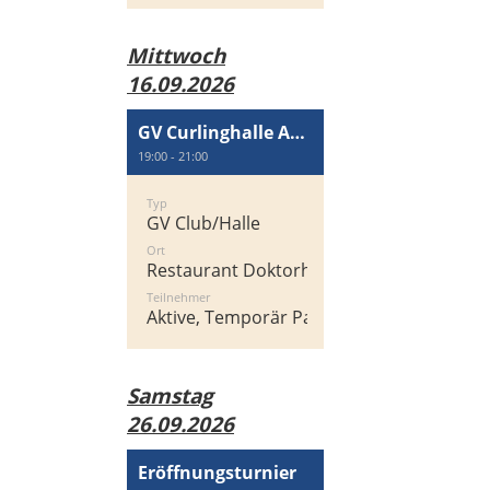
Mittwoch
16.09.2026
GV Curlinghalle AG Wallisellen
19:00 - 21:00
Typ
GV Club/Halle
Ort
Restaurant Doktorhaus
Teilnehmer
Aktive, Temporär Passiv
Samstag
26.09.2026
Eröffnungsturnier