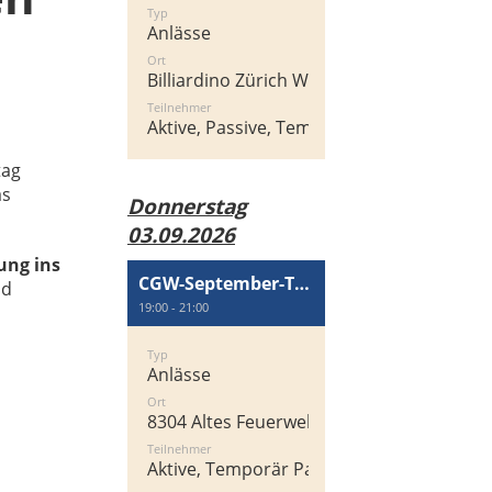
Typ
Anlässe
Ort
Billiardino Zürich West, Heinrichstrasse 2
Teilnehmer
Aktive, Passive, Temporär Passiv
tag
as
Donnerstag
03.09.2026
ung ins
CGW-September-Treff
nd
19:00 - 21:00
Typ
Anlässe
Ort
8304 Altes Feuerwehrgebäude, Zentralstra
Teilnehmer
Aktive, Temporär Passiv, Passive