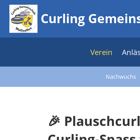
Curling Gemeins
Verein
Anlä
Nachwuchs
🎉 Plauschcur
Curling-Spass