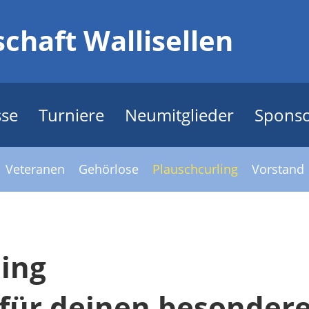
chaft Wallisellen
sse
Turniere
Neumitglieder
Spons
Veteranen
Gehörlose
Plauschcurling
Vorstand
ling
 für deinen besonder