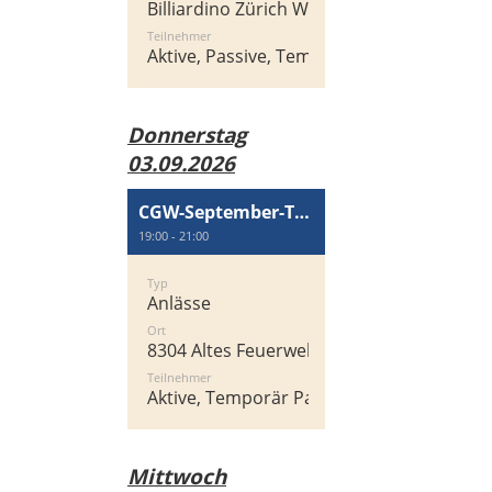
Billiardino Zürich West, Heinrichstrasse 2
Teilnehmer
Aktive, Passive, Temporär Passiv
Donnerstag
03.09.2026
CGW-September-Treff
19:00 - 21:00
Typ
Anlässe
Ort
8304 Altes Feuerwehrgebäude, Zentralstra
Teilnehmer
Aktive, Temporär Passiv, Passive
Mittwoch