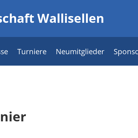
chaft Wallisellen
sse
Turniere
Neumitglieder
Spons
nier