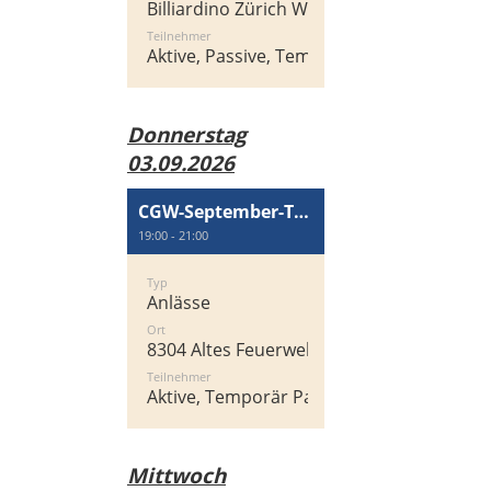
Billiardino Zürich West, Heinrichstrasse 2
Teilnehmer
Aktive, Passive, Temporär Passiv
Donnerstag
03.09.2026
CGW-September-Treff
19:00 - 21:00
Typ
Anlässe
Ort
8304 Altes Feuerwehrgebäude, Zentralstra
Teilnehmer
Aktive, Temporär Passiv, Passive
Mittwoch